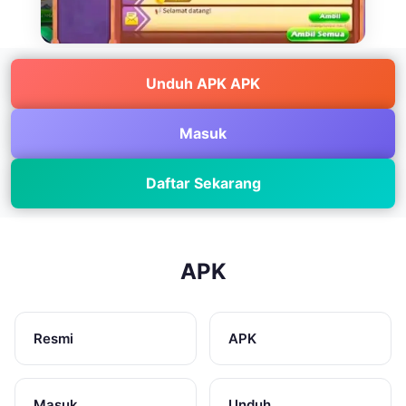
Unduh APK APK
Masuk
Daftar Sekarang
APK
Resmi
APK
Masuk
Unduh