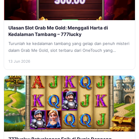
Ulasan Slot Grab Me Gold: Menggali Harta di
Kedalaman Tambang – 777lucky
Turunlah ke kedalaman tambang yang gelap dan penuh misteri
dalam Grab Me Gold, slot terbaru dari OneTouch yang
menawarkan ketegangan...
13 Jun 2026