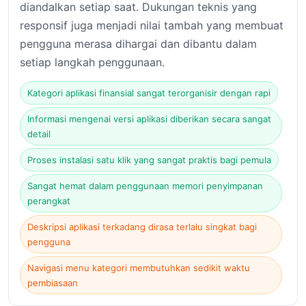
diandalkan setiap saat. Dukungan teknis yang
responsif juga menjadi nilai tambah yang membuat
pengguna merasa dihargai dan dibantu dalam
setiap langkah penggunaan.
Kategori aplikasi finansial sangat terorganisir dengan rapi
Informasi mengenai versi aplikasi diberikan secara sangat
detail
Proses instalasi satu klik yang sangat praktis bagi pemula
Sangat hemat dalam penggunaan memori penyimpanan
perangkat
Deskripsi aplikasi terkadang dirasa terlalu singkat bagi
pengguna
Navigasi menu kategori membutuhkan sedikit waktu
pembiasaan