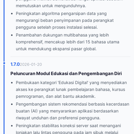
memutuskan untuk mengunduhnya.
Peningkatan algoritma pengarsipan data yang
mengurangi beban penyimpanan pada perangkat
pengguna setelah proses instalasi selesai.
Penambahan dukungan multibahasa yang lebih
komprehensif, mencakup lebih dari 15 bahasa utama
untuk mendukung ekspansi pasar global.
1.7.0
2026-01-20
Peluncuran Modul Edukasi dan Pengembangan Diri
Pembukaan kategori 'Edukasi Digital' yang menyediakan
akses ke perangkat lunak pembelajaran bahasa, kursus
pemrograman, dan alat bantu akademik.
Pengembangan sistem rekomendasi berbasis kecerdasan
buatan (AI) yang menyarankan aplikasi berdasarkan
riwayat unduhan dan preferensi pengguna.
Peningkatan stabilitas koneksi server saat menangani
lonjakan lalu lintas pengguna pada jam sibuk melalui