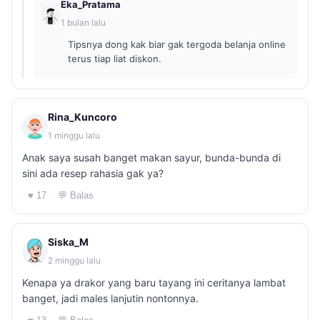
Eka_Pratama
1 bulan lalu
Tipsnya dong kak biar gak tergoda belanja online
terus tiap liat diskon.
Rina_Kuncoro
1 minggu lalu
Anak saya susah banget makan sayur, bunda-bunda di
sini ada resep rahasia gak ya?
♥ 17
💬 Balas
Siska_M
2 minggu lalu
Kenapa ya drakor yang baru tayang ini ceritanya lambat
banget, jadi males lanjutin nontonnya.