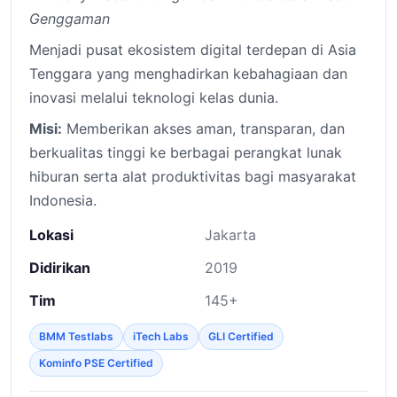
Genggaman
Menjadi pusat ekosistem digital terdepan di Asia
Tenggara yang menghadirkan kebahagiaan dan
inovasi melalui teknologi kelas dunia.
Misi:
Memberikan akses aman, transparan, dan
berkualitas tinggi ke berbagai perangkat lunak
hiburan serta alat produktivitas bagi masyarakat
Indonesia.
Lokasi
Jakarta
Didirikan
2019
Tim
145+
BMM Testlabs
iTech Labs
GLI Certified
Kominfo PSE Certified