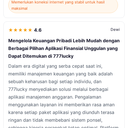
Memerlukan koneksi internet yang stabil untuk hasil
maksimal
★
★
★
★
★
4.6
Dewi
Mengelola Keuangan Pribadi Lebih Mudah dengan
Berbagai Pilihan Aplikasi Finansial Unggulan yang
Dapat Ditemukan di 777lucky
Dalam era digital yang serba cepat saat ini,
memiliki manajemen keuangan yang baik adalah
sebuah keharusan bagi setiap individu, dan
777lucky menyediakan solusi melalui berbagai
aplikasi manajemen anggaran. Pengalaman
menggunakan layanan ini memberikan rasa aman
karena setiap paket aplikasi yang diunduh terasa
ringan dan tidak membebani sistem ponsel,
sehingga kinerja perangkat tetap optimal. Platform