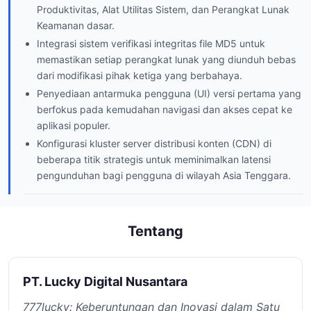
Produktivitas, Alat Utilitas Sistem, dan Perangkat Lunak
Keamanan dasar.
Integrasi sistem verifikasi integritas file MD5 untuk
memastikan setiap perangkat lunak yang diunduh bebas
dari modifikasi pihak ketiga yang berbahaya.
Penyediaan antarmuka pengguna (UI) versi pertama yang
berfokus pada kemudahan navigasi dan akses cepat ke
aplikasi populer.
Konfigurasi kluster server distribusi konten (CDN) di
beberapa titik strategis untuk meminimalkan latensi
pengunduhan bagi pengguna di wilayah Asia Tenggara.
Tentang
PT. Lucky Digital Nusantara
777lucky: Keberuntungan dan Inovasi dalam Satu