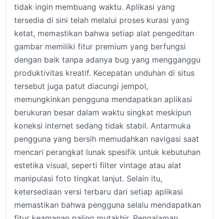
tidak ingin membuang waktu. Aplikasi yang
tersedia di sini telah melalui proses kurasi yang
ketat, memastikan bahwa setiap alat pengeditan
gambar memiliki fitur premium yang berfungsi
dengan baik tanpa adanya bug yang mengganggu
produktivitas kreatif. Kecepatan unduhan di situs
tersebut juga patut diacungi jempol,
memungkinkan pengguna mendapatkan aplikasi
berukuran besar dalam waktu singkat meskipun
koneksi internet sedang tidak stabil. Antarmuka
pengguna yang bersih memudahkan navigasi saat
mencari perangkat lunak spesifik untuk kebutuhan
estetika visual, seperti filter vintage atau alat
manipulasi foto tingkat lanjut. Selain itu,
ketersediaan versi terbaru dari setiap aplikasi
memastikan bahwa pengguna selalu mendapatkan
fitur keamanan paling mutakhir. Pengalaman