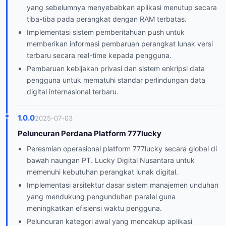
yang sebelumnya menyebabkan aplikasi menutup secara
tiba-tiba pada perangkat dengan RAM terbatas.
Implementasi sistem pemberitahuan push untuk
memberikan informasi pembaruan perangkat lunak versi
terbaru secara real-time kepada pengguna.
Pembaruan kebijakan privasi dan sistem enkripsi data
pengguna untuk mematuhi standar perlindungan data
digital internasional terbaru.
1.0.0
2025-07-03
Peluncuran Perdana Platform 777lucky
Peresmian operasional platform 777lucky secara global di
bawah naungan PT. Lucky Digital Nusantara untuk
memenuhi kebutuhan perangkat lunak digital.
Implementasi arsitektur dasar sistem manajemen unduhan
yang mendukung pengunduhan paralel guna
meningkatkan efisiensi waktu pengguna.
Peluncuran kategori awal yang mencakup aplikasi