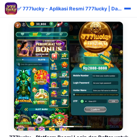
✅ 777lucky - Aplikasi Resmi 777lucky | Daftar & Login Terbaru