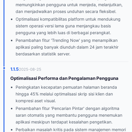
memungkinkan pengguna untuk menjeda, melanjutkan,
dan menjadwalkan proses unduhan secara fleksibel.
Optimalisasi kompatibilitas platform untuk mendukung
sistem operasi versi lama guna menjangkau basis
pengguna yang lebih luas di berbagai perangkat.
Penambahan fitur 'Trending Now' yang menampilkan
aplikasi paling banyak diunduh dalam 24 jam terakhir
berdasarkan statistik server.
1.1.5
2025-08-25
Optimalisasi Performa dan Pengalaman Pengguna
Peningkatan kecepatan pemuatan halaman beranda
hingga 45% melalui optimalisasi skrip sisi klien dan
kompresi aset visual.
Penambahan fitur 'Pencarian Pintar' dengan algoritma
saran otomatis yang membantu pengguna menemukan
aplikasi meskipun terdapat kesalahan pengetikan.
Perbaikan masalah kritis pada sistem manajemen memori