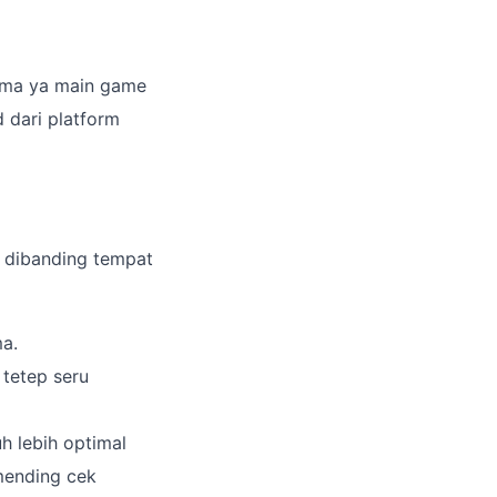
tama ya main game
 dari platform
g dibanding tempat
a.
 tetep seru
h lebih optimal
mending cek