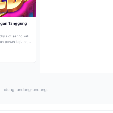
engan Tanggung
ky slot sering kali
an penuh kejutan,
nny’s Wild....
ilindungi undang-undang.