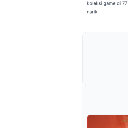
koleksi game di 77
narik.