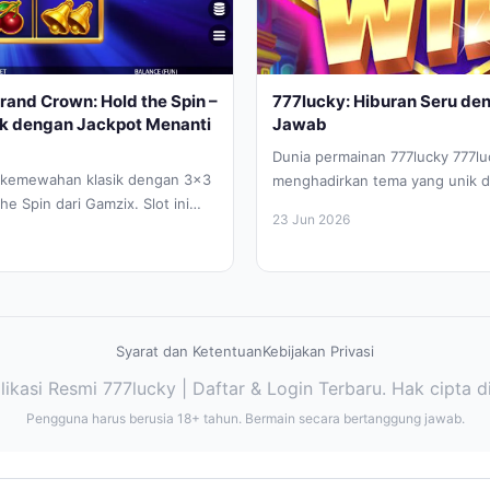
rand Crown: Hold the Spin –
777lucky: Hiburan Seru d
k dengan Jackpot Menanti
Jawab
Dunia permainan 777lucky 777luc
 kemewahan klasik dengan 3×3
menghadirkan tema yang unik d
e Spin dari Gamzix. Slot ini
seperti yang ditawarkan oleh Gra
23 Jun 2026
talgia mesin...
Syarat dan Ketentuan
Kebijakan Privasi
ikasi Resmi 777lucky | Daftar & Login Terbaru. Hak cipta d
Pengguna harus berusia 18+ tahun. Bermain secara bertanggung jawab.