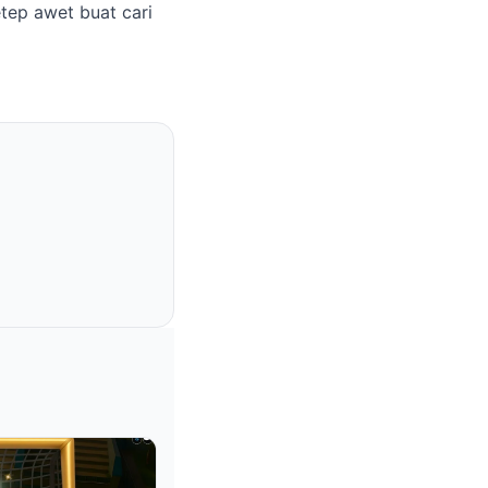
tep awet buat cari