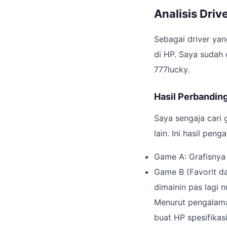
Analisis Driv
Sebagai driver yan
di HP. Saya sudah
777lucky.
Hasil Perbandin
Saya sengaja cari 
lain. Ini hasil pen
Game A: Grafisnya 
Game B (Favorit da
dimainin pas lagi 
Menurut pengalaman
buat HP spesifikas